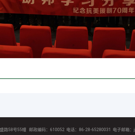
号55幢 邮政编码：610052 电话：86-28-65280031 电子邮箱：joob