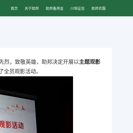
首页
关于助邦
助邦备用金
川恒征信
助邦农服
先烈，致敬英雄，助邦决定开展以
主题
观影
了全员观影活动。