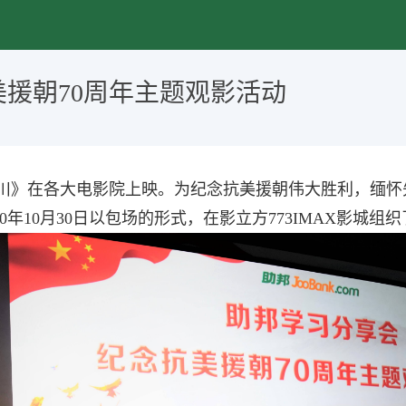
援朝70周年主题观影活动
川》在各大电影院上映。为纪念抗美援朝伟大胜利，缅怀
0
年
10
月
30
日以包场的形式，在影立方
773IMAX影城
组织